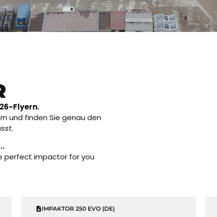
R
26-Flyern.
ern und finden Sie genau den
sst.
..
he perfect impactor for you
IMPAKTOR 250 EVO (DE)