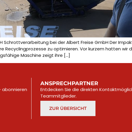
 Schrottverarbeitung bei der Albert Freise GmbH Der Impaktor
re Recyclingprozesse zu optimieren. Vor kurzem hatten wir d
ungsfähige Maschine zeigt ihre […]
ANSPRECHPARTNER
 – abonnieren
Entdecken Sie die direkten Kontaktmöglic
Teammitglieder.
ZUR ÜBERSICHT