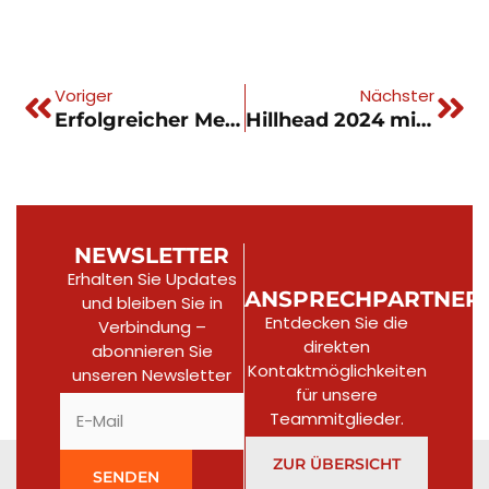
Voriger
Nächster
Erfolgreicher Messeauftritt der ARJES Impaktor GmbH
Hillhead 2024 mit dem Arjes Impaktor 250 EVO II
NEWSLETTER
Erhalten Sie Updates
ANSPRECHPARTNER
und bleiben Sie in
Entdecken Sie die
Verbindung –
direkten
abonnieren Sie
Kontaktmöglichkeiten
unseren Newsletter​
für unsere
Teammitglieder.
ZUR ÜBERSICHT
SENDEN